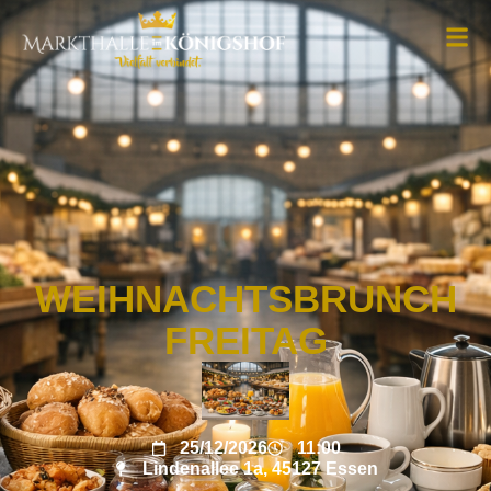
WEIHNACHTSBRUNCH
FREITAG
25/12/2026
11:00
Lindenallee 1a, 45127 Essen