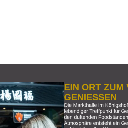
MAR
WO G
BUS
EIN ORT ZUM
GENIESSEN
LUN
W
Die Markthalle im Königshof 
lebendiger Treffpunkt für 
den duftenden Foodständen
Atmosphäre entsteht ein Ge