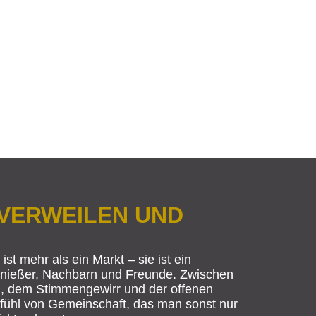
KTHALLE
IBT’S
INESS-
 VERWEILEN UND
CH IM
AT
IM
ist mehr als ein Markt – sie ist ein
Genießer, Nachbarn und Freunde. Zwischen
, dem Stimmengewirr und der offenen
fühl von Gemeinschaft, das man sonst nur