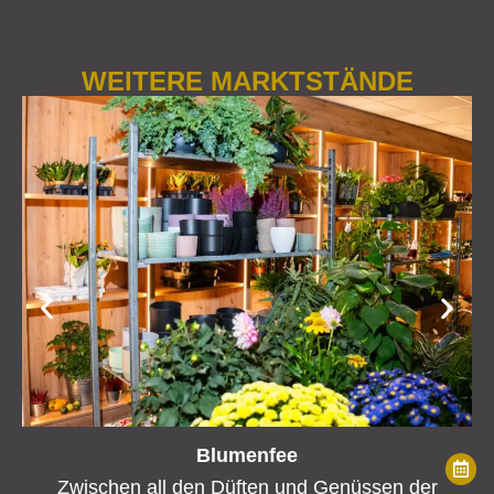
WEITERE MARKTSTÄNDE
Blumenfee
Zwischen all den Düften und Genüssen der
Gl